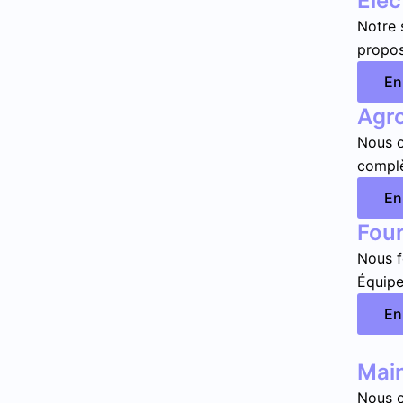
Élec
Notre 
propos
En
Agr
Nous o
complè
En
Four
Nous f
Équipe
En
Mai
Nous o