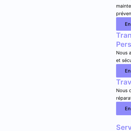
mainte
prévent
En
Tran
Per
Nous a
et sécu
En
Tra
Nous o
réparat
En
Serv