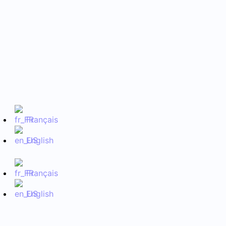
Français
English
h
Français
English