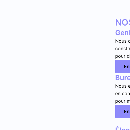
NO
Geni
Nous o
constr
pour de
En
Bure
Nous e
en con
pour m
En