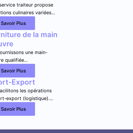
service traiteur propose
ions culinaires variées...
 Savoir Plus
niture de la main
uvre
ournissons une main-
 qualifiée...
 Savoir Plus
ort-Export
acilitons les opérations
t-export (logistique)....
 Savoir Plus