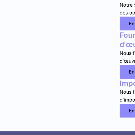
Notre 
des opt
En
Four
d'œ
Nous f
d'œuvre
En
Imp
Nous f
d'impor
En